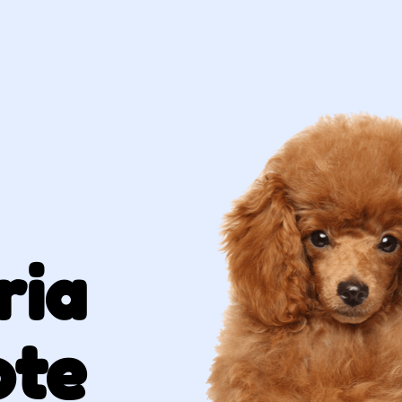
ria
ote